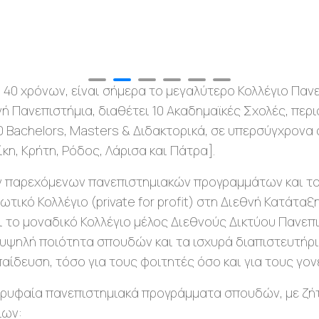
ία 40 χρόνων, είναι σήμερα το μεγαλύτερο Κολλέγιο Π
νή Πανεπιστήμια, διαθέτει 10 Ακαδημαϊκές Σχολές, πε
 Bachelors, Masters & Διδακτορικά, σε υπερσύγχρονα
κη, Κρήτη, Ρόδος, Λάρισα και Πάτρα].
ων παρεχόμενων πανεπιστημιακών προγραμμάτων και τ
ιδιωτικό Κολλέγιο (private for profit) στη Διεθνή Κατά
και το μοναδικό Κολλέγιο μέλος Διεθνούς Δικτύου Πανε
ν υψηλή ποιότητα σπουδών και τα ισχυρά διαπιστευτήρ
παίδευση, τόσο για τους φοιτητές όσο και για τους γ
ορυφαία πανεπιστημιακά προγράμματα σπουδών, με ζή
ίων: