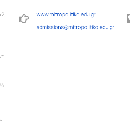
42,
www.mitropolitiko.edu.gr
admissions@mitropolitiko.edu.gr
νη
24
υ