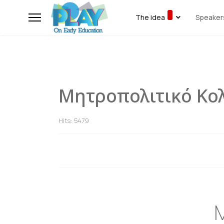
The idea
Speaker
Μητροπολιτικό Κολ
Hits: 5479