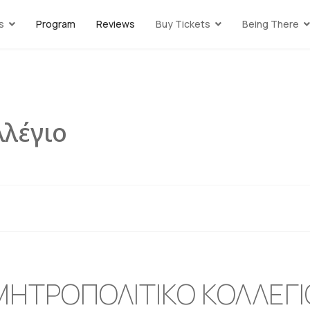
s
Program
Reviews
Buy Tickets
Being There
λέγιο
ΜΗΤΡΟΠΟΛΙΤΙΚΟ ΚΟΛΛΕΓΙ