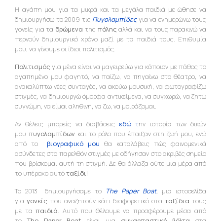
Η αγάπη μου για τα μικρά και τα μεγάλα παιδιά με ώθησε να
δημιουργήσω το 2009 τις
Πυγολαμπίδες
για να ενημερώνω τους
γονείς για τα
δρώμενα
της
πόλης
αλλά και να τους παρακινώ να
περνούν δημιουργικό χρόνο μαζί με τα παιδιά τους. Επιθυμία
μου, να γίνουμε οι ίδιοι πολιτισμός.
Πολιτισμός
για μένα είναι να μαγειρεύω για κάποιον με πάθος το
αγαπημένο μου φαγητό, να παίζω, να πηγαίνω στο θέατρο, να
ανακαλύπτω νέες συνταγές, να ακούω μουσική, να φωτογραφίζω
στιγμές, να δημιουργώ όμορφα αντικείμενα, να συγχωρώ, να ζητώ
συγνώμη, να είμαι αληθινή, να ζω, να μοιράζομαι.
Αν θέλεις μπορείς να διαβάσεις
εδώ
τ
ην ιστορία των δικών
μου
πυγολαμπίδων
και το ρόλο που έπαιξαν στη ζωή μου, ενώ
από το
βιογραφικό μου
θα καταλάβεις πώς φαινομενικά
ασύνδετες στο παρελθόν στιγμές με οδήγησαν στο ακριβές σημείο
που βρίσκομαι αυτή τη στιγμή. Δε θα άλλαζα ούτε μια μέρα από
το υπέροχο αυτό
ταξίδι
!
Το 2013 δημιουργήσαμε το
The Paper Boat
,
μια ιστοσελίδα
για
γονείς
που αναζητούν κάτι διαφορετικό στα
ταξίδια
τους
με τα
παιδιά
. Αυτό που θέλουμε να προσφέρουμε μέσα από
το
The Paper Boat
είναι μια
συναρπαστική βόλτα
στα